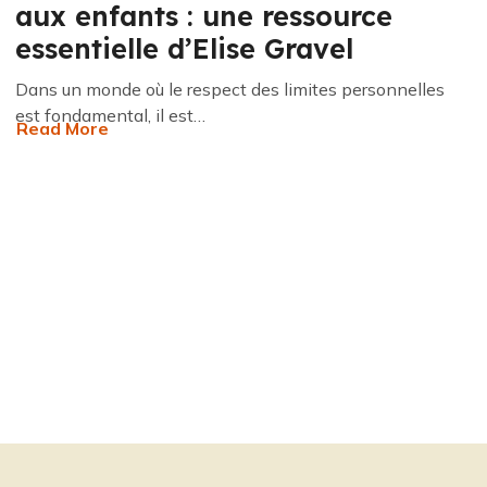
aux enfants : une ressource
essentielle d’Elise Gravel
Dans un monde où le respect des limites personnelles
est fondamental, il est…
Read More
about
🧡
Le
consentement
expliqué
aux
enfants
:
une
ressource
essentielle
d’Elise
Gravel