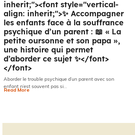
inherit;"><font style="vertical-
align: inherit;">✨ Accompagner
les enfants face à la souffrance
psychique d’un parent : 📖 « La
petite oursonne et son papa »,
une histoire qui permet
d’aborder ce sujet ✨</font>
</font>
Aborder le trouble psychique d’un parent avec son
enfant n’est souvent pas si…
Read More
about
<font
style="vertical-
align:
inherit;">
<font
style="vertical-
align: